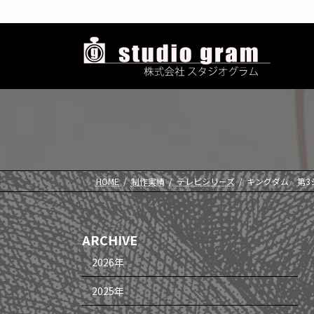
コ
ナ
studio gram Official Site
ン
ビ
テ
ゲ
ン
ー
ツ
シ
へ
ョ
ス
ン
キ
に
ッ
移
プ
動
HOME
制作実績
テレビシリーズ
キングダム 第3
ARCHIVE
2026年
2025年