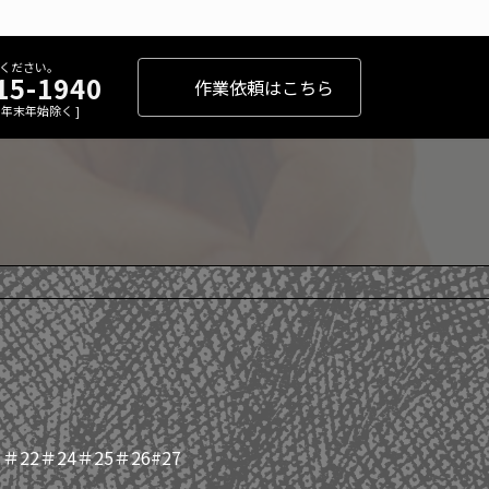
ください。
15-1940
作業依頼はこちら
 [ 年末年始除く ]
＃22＃24＃25＃26#27