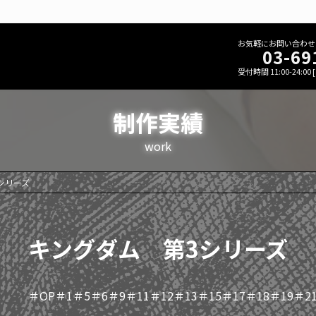
お気軽にお問い合わせ
03-69
受付時間 11:00-24:00
制作実績
work
シリーズ
キングダム 第3シリーズ
＃OP＃1＃5＃6＃9＃11＃12＃13＃15＃17＃18＃19＃21