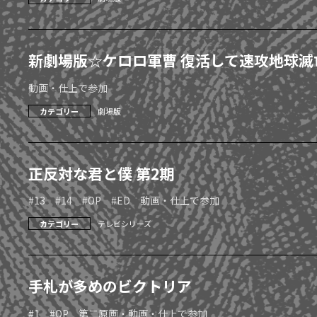
新劇場版☆ケロロ軍曹 復活して速攻地球
動画・仕上で参加
カテゴリー
劇場版
正反対な君と僕 第2期
#13 #14 #OP #ED 動画・仕上で参加
カテゴリー
テレビシリーズ
手札が多めのビクトリア
#1 #OP 第二原画・動画・仕上で参加