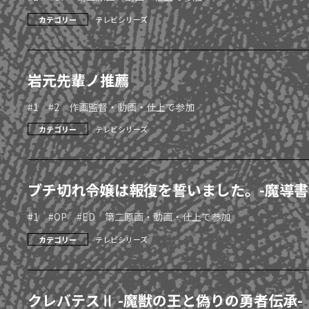
カテゴリー
テレビシリーズ
岩元先輩ノ推薦
#1 #2 作画監督・動画・仕上で参加
カテゴリー
テレビシリーズ
ブチ切れ令嬢は報復を誓いました。-魔導書
#1 #OP #ED 第二原画・動画・仕上で参加
カテゴリー
テレビシリーズ
クレバテスⅡ -魔獣の王と偽りの勇者伝承-