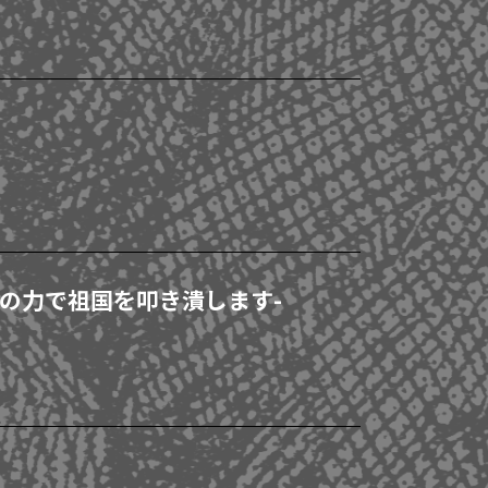
の力で祖国を叩き潰します-