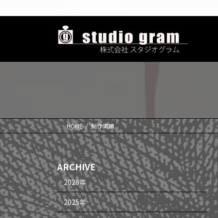
コ
ナ
studio gram Official Site
ン
ビ
テ
ゲ
ン
ー
ツ
シ
へ
ョ
ス
ン
キ
に
ッ
移
プ
動
HOME
制作実績
ARCHIVE
2026年
2025年