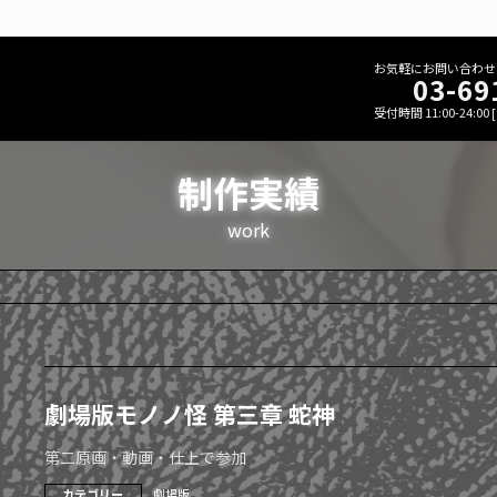
お気軽にお問い合わせ
03-69
受付時間 11:00-24:00
制作実績
work
劇場版モノノ怪 第三章 蛇神
第二原画・動画・仕上で参加
カテゴリー
劇場版