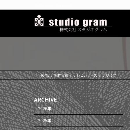
コ
ナ
studio gram Official Site
ン
ビ
テ
ゲ
ン
ー
ツ
シ
へ
ョ
ス
ン
キ
に
ッ
移
プ
動
HOME
制作実績
テレビシリーズ
ホリミヤ
ARCHIVE
2026年
2025年