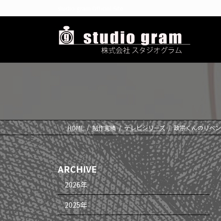
コ
ナ
studio gram Official Site
ン
ビ
テ
ゲ
ン
ー
ツ
シ
へ
ョ
ス
ン
キ
に
ッ
移
プ
動
HOME
制作実績
テレビシリーズ
政宗くんのリベン
ARCHIVE
2026年
2025年