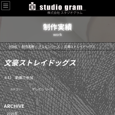
コ
ナ
ン
ビ
テ
ゲ
ン
ー
ツ
シ
制作実績
へ
ョ
ス
ン
work
キ
に
ッ
移
HOME
制作実績
テレビシリーズ
文豪ストレイドッグス
プ
動
文豪ストレイドッグス
＃41 動画で参加
テレビシリーズ
カテゴリー
ARCHIVE
2026年