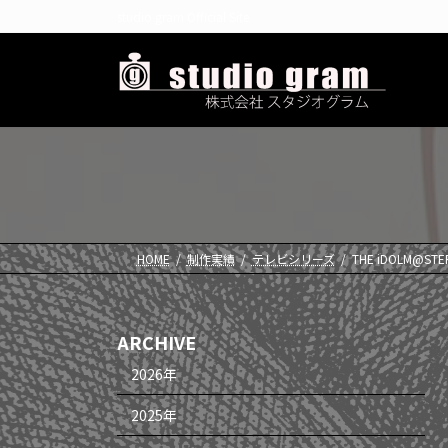
コ
ナ
studio gram Official Site
ン
ビ
テ
ゲ
ン
ー
ツ
シ
へ
ョ
ス
ン
キ
に
ッ
移
プ
動
HOME
制作実績
テレビシリーズ
THE iDOLM@STE
ARCHIVE
2026年
2025年